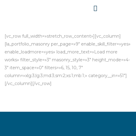
[vc_row full_width=»stretch_row_content»][vc_column]
[la_portfolio_masonry per_page=»9″ enable_skill_filter=»yes»
enable_loadmore=»yes» load_more_text=»Load more
works» filter_style=»3″ masonry_style=»3″ height_mode=»4-
3″ item_space=»0″ filters=»6, 15, 10, 7″
column=»xlg:3;lg:3;md:3;sm:2;xs:1;mb:1;» category__in=»51″]
[/vc_column][/vc_row]