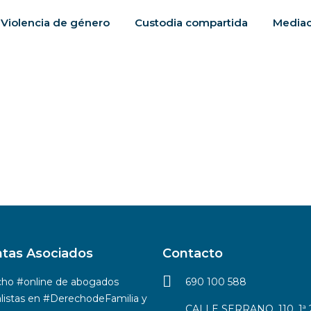
Violencia de género
Custodia compartida
Mediac
ntas Asociados
Contacto
ho #online de abogados
690 100 588
alistas en #DerechodeFamilia y
CALLE SERRANO, 110, 1ª