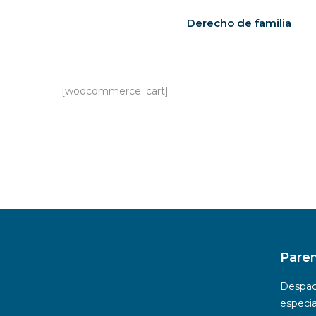
Derecho de familia
[woocommerce_cart]
Pare
Despac
especi