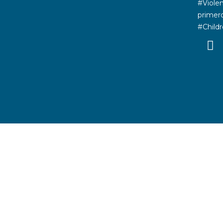
#Violen
primer
#Childr